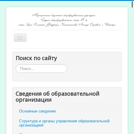
Включить/
выключить
навигацию
Главная
Поиск по сайту
Архив новостей
Искать...
Открытость и доступность образования
Ученикам и родителям
Сведения об образовательной
Учителям
организации
Электронный журнал
Основные сведения
Структура и органы управления образовательной
организацией