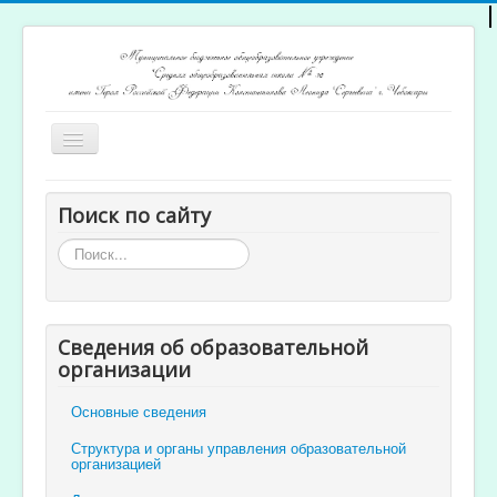
Включить/
выключить
навигацию
Главная
Поиск по сайту
Архив новостей
Искать...
Открытость и доступность образования
Ученикам и родителям
Сведения об образовательной
Учителям
организации
Электронный журнал
Основные сведения
Структура и органы управления образовательной
организацией