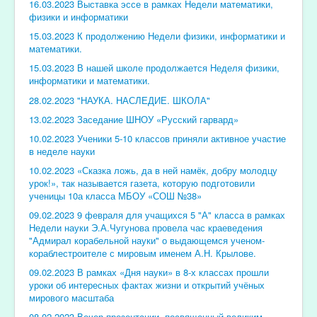
16.03.2023 Выставка эссе в рамках Недели математики,
физики и информатики
15.03.2023 К продолжению Недели физики, информатики и
математики.
15.03.2023 В нашей школе продолжается Неделя физики,
информатики и математики.
28.02.2023 "НАУКА. НАСЛЕДИЕ. ШКОЛА"
13.02.2023 Заседание ШНОУ «Русский гарвард»
10.02.2023 Ученики 5-10 классов приняли активное участие
в неделе науки
10.02.2023 «Сказка ложь, да в ней намёк, добру молодцу
урок!», так называется газета, которую подготовили
ученицы 10а класса МБОУ «СОШ №38»
09.02.2023 9 февраля для учащихся 5 "А" класса в рамках
Недели науки Э.А.Чугунова провела час краеведения
"Адмирал корабельной науки" о выдающемся ученом-
кораблестроителе с мировым именем А.Н. Крылове.
09.02.2023 В рамках «Дня науки» в 8-х классах прошли
уроки об интересных фактах жизни и открытий учёных
мирового масштаба
08.02.2023 Вечер-презентации, посвященный великим