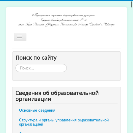
Включить/
выключить
навигацию
Главная
Поиск по сайту
Архив новостей
Искать...
Открытость и доступность образования
Ученикам и родителям
Сведения об образовательной
Учителям
организации
Электронный журнал
Основные сведения
Структура и органы управления образовательной
организацией