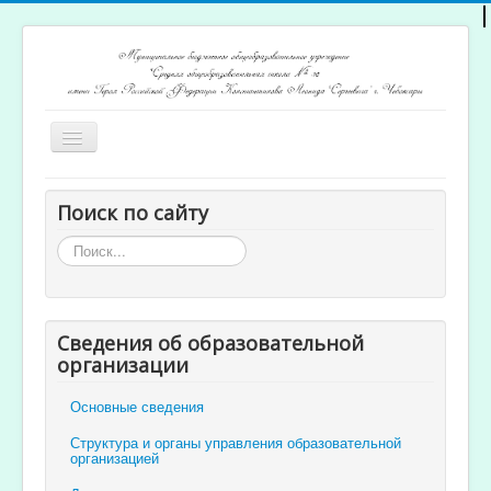
Включить/
выключить
навигацию
Главная
Поиск по сайту
Архив новостей
Искать...
Открытость и доступность образования
Ученикам и родителям
Сведения об образовательной
Учителям
организации
Электронный журнал
Основные сведения
Структура и органы управления образовательной
организацией