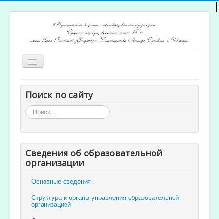
Включить/
выключить
навигацию
Главная
Поиск по сайту
Архив новостей
Искать...
Открытость и доступность образования
Ученикам и родителям
Сведения об образовательной
Учителям
организации
Электронный журнал
Основные сведения
Структура и органы управления образовательной
организацией