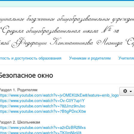
тость и доступность образования
Ученикам и родителям
Учителя
Безопасное окно
Раздел 1. Родителям
https://www.youtube.com/watch?
v=jvOMEKl2kEw&feature=emb_logo
https://www.youtube.com/watch?
v=Ov-C0Y7up1Y
https://www.youtube.com/watch?
v=782Jmz9mJsc
https://www.youtube.com/watch?
v=7B5gPDncX0w
Раздел 2. Школьникам
https://www.youtube.com/watch?
v=a2nDzBR2Mxs
https://www.youtube.com/watch?
v=TKIIrgNIqV8