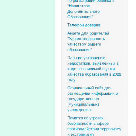
по регистрации ребенка в
"Навигаторе
Дополнительного
Образования"
Телефон доверия
Анкета для родителей
"Удовлетворенность
качеством общего
образования"
План по устранению
недостатков, выявленных в
ходе независимой оценки
качества образования в 2022
году
Официальный сайт для
размещения информации о
государственных
(муниципальных)
учреждениях
Памятка об угрозах
безопасности в сфере
противодействия терроризму
и экстремизму