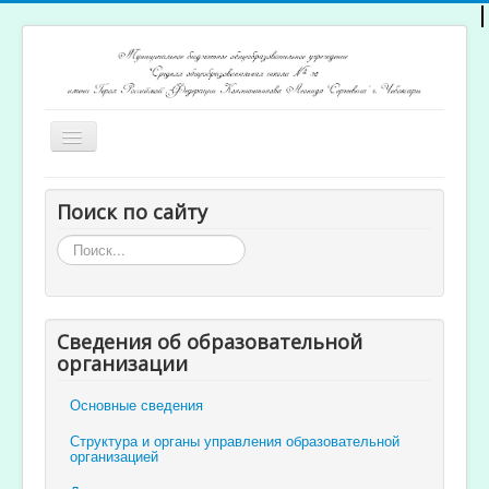
Включить/
выключить
навигацию
Главная
Поиск по сайту
Архив новостей
Искать...
Открытость и доступность образования
Ученикам и родителям
Сведения об образовательной
Учителям
организации
Электронный журнал
Основные сведения
Структура и органы управления образовательной
организацией