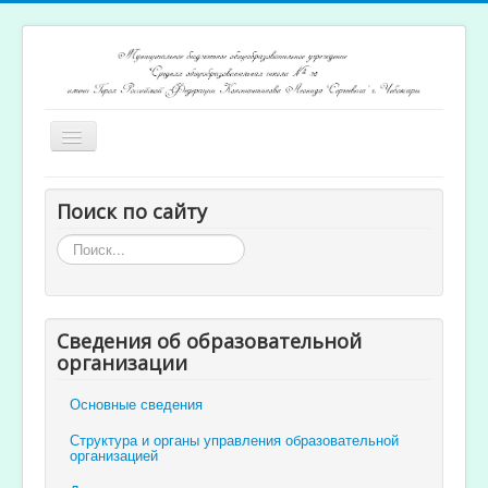
Включить/
выключить
навигацию
Главная
Поиск по сайту
Архив новостей
Искать...
Открытость и доступность образования
Ученикам и родителям
Сведения об образовательной
Учителям
организации
Электронный журнал
Основные сведения
Структура и органы управления образовательной
организацией