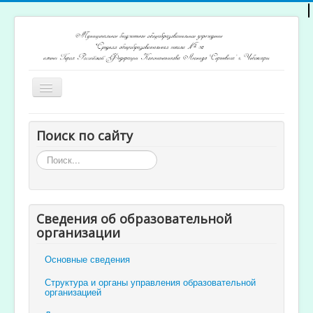
Включить/
выключить
навигацию
Главная
Поиск по сайту
Архив новостей
Искать...
Открытость и доступность образования
Ученикам и родителям
Сведения об образовательной
Учителям
организации
Электронный журнал
Основные сведения
Структура и органы управления образовательной
организацией