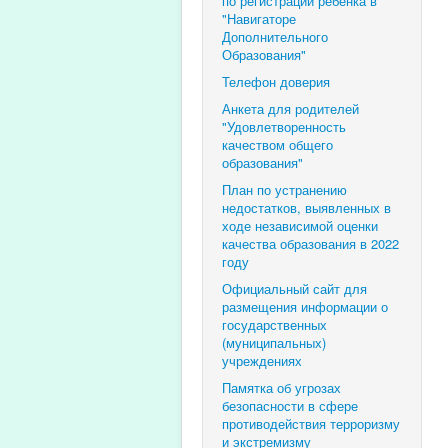
по регистрации ребенка в
"Навигаторе
Дополнительного
Образования"
Телефон доверия
Анкета для родителей
"Удовлетворенность
качеством общего
образования"
План по устранению
недостатков, выявленных в
ходе независимой оценки
качества образования в 2022
году
Официальный сайт для
размещения информации о
государственных
(муниципальных)
учреждениях
Памятка об угрозах
безопасности в сфере
противодействия терроризму
и экстремизму