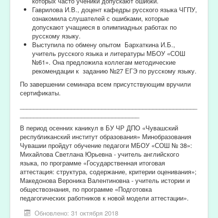
которых часто ученики допускают ошибки.
Гаврилова И.В., доцент кафедры русского языка ЧГПУ,
ознакомила слушателей с ошибками, которые
допускают учащиеся в олимпиадных работах по
русскому языку.
Выступила по обмену опытом Бархаткина И.Б.,
учитель русского языка и литературы МБОУ «СОШ
№61». Она предложила коллегам методические
рекомендации к заданию №27 ЕГЭ по русскому языку.
По завершении семинара всем присутствующим вручили
сертификаты.
____________________________________________________
___________________________________
В период осенних каникул в БУ ЧР ДПО «Чувашский
республиканский институт образования» Минобразования
Чувашии пройдут обучение педагоги МБОУ «СОШ № 38»:
Михайлова Светлана Юрьевна - учитель английского
языка, по программе «Государственная итоговая
аттестация: структура, содержание, критерии оценивания»;
Македонова Вероника Валентиновна - учитель истории и
обществознания, по программе «Подготовка
педагогических работников к новой модели аттестации».
Обновлено: 31 октября 2018