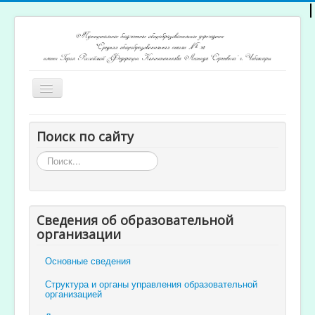
Включить/
выключить
навигацию
Главная
Поиск по сайту
Архив новостей
Искать...
Открытость и доступность образования
Ученикам и родителям
Сведения об образовательной
Учителям
организации
Электронный журнал
Основные сведения
Структура и органы управления образовательной
организацией