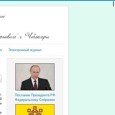
м
Электронный журнал
,
Послание Президента РФ
й
Федеральному Собранию
и
я