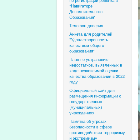
по регистрации ребенка в
"Навигаторе
Дополнительного
Образования"
Телефон доверия
Анкета для родителей
"Удовлетворенность
качеством общего
образования"
План по устранению
недостатков, выявленных в
ходе независимой оценки
качества образования в 2022
году
Официальный сайт для
размещения информации о
государственных
(муниципальных)
учреждениях
Памятка об угрозах
безопасности в сфере
противодействия терроризму
и экстремизму