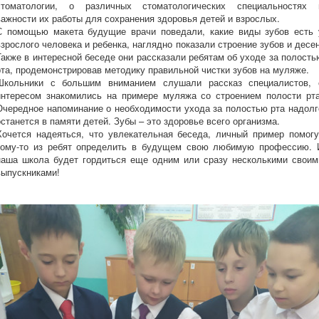
стоматологии, о различных стоматологических специальностях 
важности их работы для сохранения здоровья детей и взрослых.
С помощью макета будущие врачи поведали, какие виды зубов есть 
взрослого человека и ребенка, наглядно показали строение зубов и десен
Также в интересной беседе они рассказали ребятам об уходе за полость
рта, продемонстрировав методику правильной чистки зубов на муляже.
Школьники с большим вниманием слушали рассказ специалистов, 
интересом знакомились на примере муляжа со строением полости рта
Очередное напоминание о необходимости ухода за полостью рта надолг
останется в памяти детей. Зубы – это здоровье всего организма.
Хочется надеяться, что увлекательная беседа, личный пример помогу
кому-то из ребят определить в будущем свою любимую профессию. 
наша школа будет гордиться еще одним или сразу несколькими своим
выпускниками!