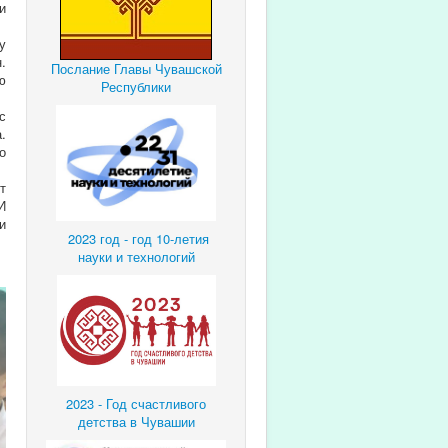
и
у
.
Послание Главы Чувашской
ю
Республики
с
.
о
т
И
и
2023 год - год 10-летия
науки и технологий
2023 - Год счастливого
детства в Чувашии