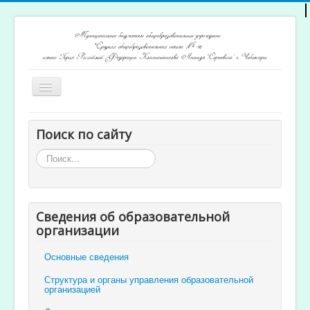
Включить/
выключить
навигацию
Главная
Поиск по сайту
Архив новостей
Искать...
Открытость и доступность образования
Ученикам и родителям
Сведения об образовательной
Учителям
организации
Электронный журнал
Основные сведения
Структура и органы управления образовательной
организацией