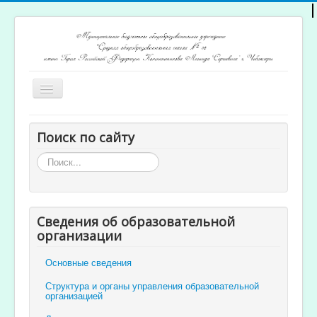
Включить/
выключить
навигацию
Главная
Поиск по сайту
Архив новостей
Искать...
Открытость и доступность образования
Ученикам и родителям
Сведения об образовательной
Учителям
организации
Электронный журнал
Основные сведения
Структура и органы управления образовательной
организацией