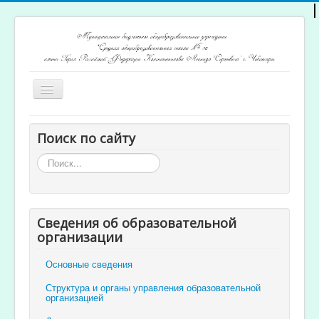
Включить/
выключить
навигацию
Главная
Поиск по сайту
Архив новостей
Искать...
Открытость и доступность образования
Ученикам и родителям
Сведения об образовательной
Учителям
организации
Электронный журнал
Основные сведения
Структура и органы управления образовательной
организацией