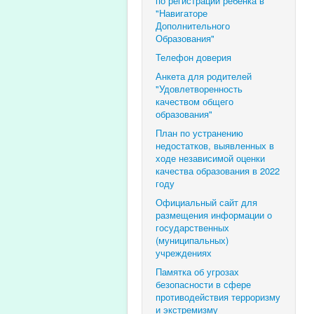
по регистрации ребенка в
"Навигаторе
Дополнительного
Образования"
Телефон доверия
Анкета для родителей
"Удовлетворенность
качеством общего
образования"
План по устранению
недостатков, выявленных в
ходе независимой оценки
качества образования в 2022
году
Официальный сайт для
размещения информации о
государственных
(муниципальных)
учреждениях
Памятка об угрозах
безопасности в сфере
противодействия терроризму
и экстремизму