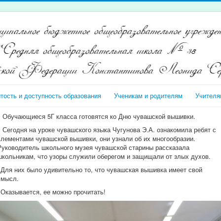
тость и доступность образования
Ученикам и родителям
Учителя
♦️ Обучающиеся 5Г класса готовятся ко Дню чувашской вышивки.
♦️ Сегодня на уроке чувашского языка Чугунова Э.А. ознакомила ребят с
элементами чувашской вышивки, они узнали об их многообразии.
Руководитель школьного музея чувашской старины рассказала
школьникам, что узоры служили оберегом и защищали от злых духов.
♦️Для них было удивительно то, что чувашская вышивка имеет свой
смысл.
♦️Оказывается, ее можно прочитать!