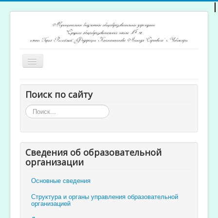
Включить/
выключить
навигацию
Главная
Поиск по сайту
Архив новостей
Искать...
Открытость и доступность образования
Ученикам и родителям
Сведения об образовательной
Учителям
организации
Электронный журнал
Основные сведения
Структура и органы управления образовательной
организацией