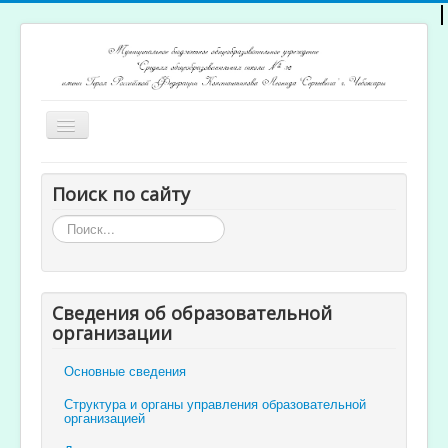
Включить/
выключить
навигацию
Главная
Поиск по сайту
Архив новостей
Искать...
Открытость и доступность образования
Ученикам и родителям
Сведения об образовательной
Учителям
организации
Электронный журнал
Основные сведения
Структура и органы управления образовательной
организацией