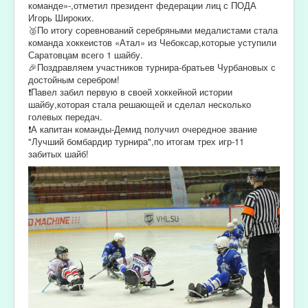
команде»-,отметил президент федерации лиц с ПОДА
Игорь Широких.
🥈По итогу соревнований серебряными медалистами стала
команда хоккеистов «Атал» из Чебоксар,которые уступили
Саратовцам всего 1 шайбу.
🎉Поздравляем участников турнира-братьев Чурбановых с
достойным серебром!
❗️Павел забил первую в своей хоккейной истории
шайбу,которая стала решающей и сделал несколько
голевых передач.
❗️А капитан команды-Демид получил очередное звание
"Лучший бомбардир турнира",по итогам трех игр-11
забитых шайб!