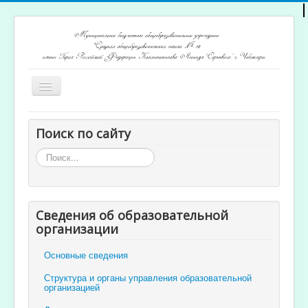
Включить/
выключить
навигацию
Главная
Поиск по сайту
Архив новостей
Искать...
Открытость и доступность образования
Ученикам и родителям
Сведения об образовательной
Учителям
организации
Электронный журнал
Основные сведения
Структура и органы управления образовательной
организацией