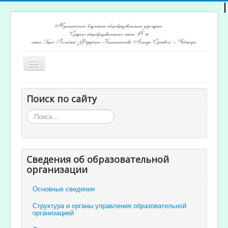
Включить/
выключить
навигацию
Главная
Поиск по сайту
Архив новостей
Искать...
Открытость и доступность образования
Ученикам и родителям
Сведения об образовательной
Учителям
организации
Электронный журнал
Основные сведения
Структура и органы управления образовательной
организацией