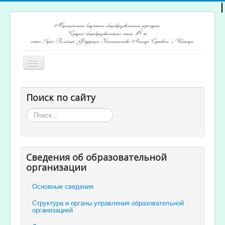
Включить/
выключить
навигацию
Главная
Поиск по сайту
Архив новостей
Искать...
Открытость и доступность образования
Ученикам и родителям
Сведения об образовательной
Учителям
организации
Электронный журнал
Основные сведения
Структура и органы управления образовательной
организацией