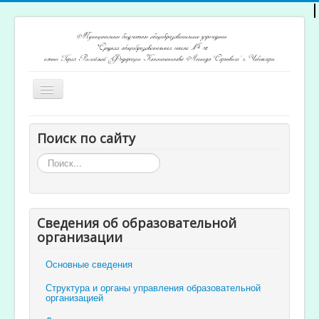
Включить/
выключить
навигацию
Главная
Поиск по сайту
Архив новостей
Искать...
Открытость и доступность образования
Ученикам и родителям
Сведения об образовательной
Учителям
организации
Электронный журнал
Основные сведения
Структура и органы управления образовательной
организацией