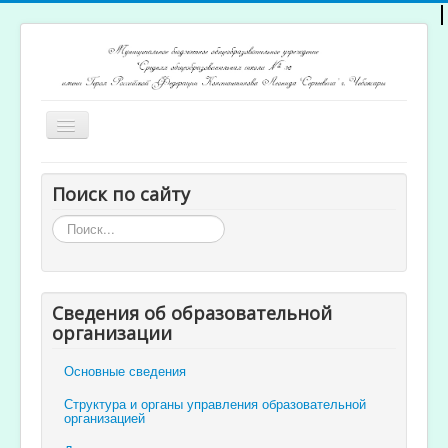
Включить/
выключить
навигацию
Главная
Поиск по сайту
Архив новостей
Искать...
Открытость и доступность образования
Ученикам и родителям
Сведения об образовательной
Учителям
организации
Электронный журнал
Основные сведения
Структура и органы управления образовательной
организацией