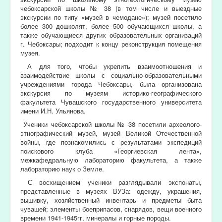
чебоксарской школы № 38 (в том числе и выездные
экскурсии по типу «музей в чемодане»); музей посетило
более 300 дошколят, более 500 обучающихся школы, а
также обучающиеся других образовательных организаций
г. Чебоксары; подходит к концу реконструкция помещения
музея.
А для того, чтобы укрепить взаимоотношения и
взаимодействие школы с социально-образовательными
учреждениями города Чебоксары, была организована
экскурсия по музеям
историко-географического
факультета Чувашского государственного университета
имени И.Н. Ульянова.
Ученики чебоксарской школы № 38 посетили
археолого-
этнографический музей, музей Великой Отечественной
войны, где познакомились с результатами экспедиций
поискового клуба «Георгиевская лента»,
межкафедральную лабораторию факультета, а также
лабораторию наук о Земле.
С восхищением ученики разглядывали экспонаты,
представленные в музеях ВУЗа: одежду, украшения,
вышивку, хозяйственный инвентарь и предметы быта
чувашей; элементы боеприпасов, снарядов, вещи военного
времени 1941-1945гг, минералы и горные породы.